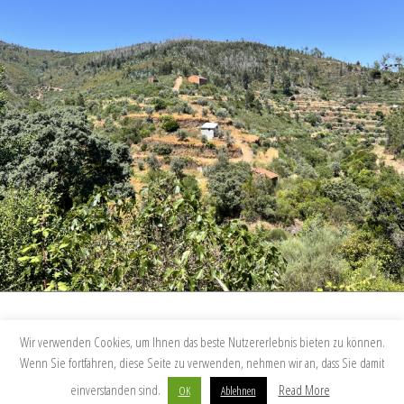
© 2021 | Alle Rechte vorbehalten.
Kontakt & Impressum
|
Datenschutz
Wir verwenden Cookies, um Ihnen das beste Nutzererlebnis bieten zu können.
Wenn Sie fortfahren, diese Seite zu verwenden, nehmen wir an, dass Sie damit
einverstanden sind.
Read More
OK
Ablehnen